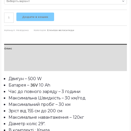
Додати в кошик
Артикул:
Невідомо
Категорія:
Електро-велосипеди
Опис
Додаткова інформація
Відгуки (0)
Двигун – 500 W
Батарея –
10 Ah
36V
Час до повного заряду – 3 години
Максимальна Швидкість – 30 км/год
Максимальний пробіг – 30 км
Зріст від 155 см до 200 cм
Максимальне навантаження – 120кг
Діаметр коліс 29″.
В комплекті : Крила