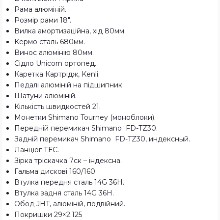
Рама алюміній.
Розмір рами 18″.
Вилка амортизаційна, хід 80мм.
Кермо сталь 680мм.
Винос алюмінію 80мм.
Сідло Unicorn ортопед.
Каретка Картрідж, Kenli.
Педалі алюміній на підшипник.
Шатуни алюміній.
Кількість швидкостей 21.
Монетки Shimano Tourney (моноблоки).
Передній перемикач Shimano FD-TZ30.
Задній перемикач Shimano FD-TZ30, индексный.
Ланцюг ТЕС.
Зірка тріскачка 7ск – індексна.
Гальма дискові 160/160.
Втулка передня сталь 14G 36Н.
Втулка задня сталь 14G 36H.
Обод JHT, алюміній, подвійний.
Покришки 29×2.125