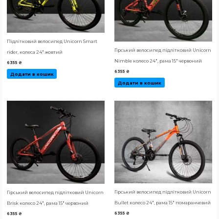
Підлітковий велосипед Unicorn Smart
Гірський велосипед підлітковий Unicorn
rider, колеса 24″ жовтий
Nimble колесо 24″, рама 15″ червоний
6355
₴
6355
₴
Додати в кошик
Додати в кошик
Гірський велосипед підлітковий Unicorn
Гірський велосипед підлітковий Unicorn
Bullet колесо 24″, рама 15″ помаранчевий
Brisk колесо 24″, рама 15″ червоний
6355
₴
6355
₴