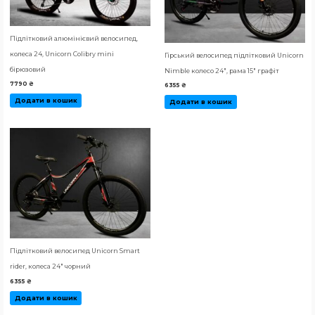
Підлітковий алюмінієвий велосипед,
колеса 24, Unicorn Colibry mini
Гірський велосипед підлітковий Unicorn
бірюзовий
Nimble колесо 24″, рама 15″ графіт
7790
₴
6355
₴
Додати в кошик
Додати в кошик
Підлітковий велосипед Unicorn Smart
rider, колеса 24″ чорний
6355
₴
Додати в кошик