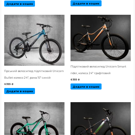
Додати в кошик
Додати в кошик
Підлітковий велосипед Unicorn Smart
Гірський велосипед підлітковий Unicorn
rider, колеса 24″ графітовий
Bullet колесо 24″, рама 15″ синій
6355
₴
6355
₴
Додати в кошик
Додати в кошик