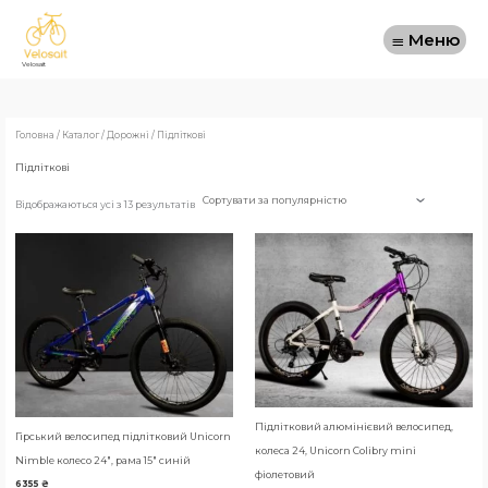
Перейти
Меню
до
Меню
вмісту
Velosait
Відсортовано
за
популярністю
Головна
/
Каталог
/
Дорожні
/ Підліткові
Підліткові
Відображаються усі з 13 результатів
Підлітковий алюмінієвий велосипед,
Гірський велосипед підлітковий Unicorn
колеса 24, Unicorn Colibry mini
Nimble колесо 24″, рама 15″ синій
фіолетовий
6355
₴