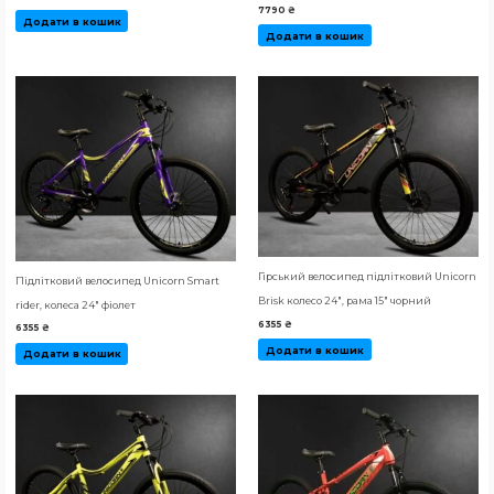
7790
₴
Додати в кошик
Додати в кошик
Гірський велосипед підлітковий Unicorn
Підлітковий велосипед Unicorn Smart
Brisk колесо 24″, рама 15″ чорний
rider, колеса 24″ фіолет
6355
₴
6355
₴
Додати в кошик
Додати в кошик