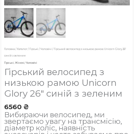
Головна
/
Каталог
/
Гірські
/
Чоловічі
/ Гірський велосипед з низькою рамою Unicorn Glory 26″
синій з зеленим
Гірські
,
Жіночі
,
Чоловічі
Гірський велосипед з
низькою рамою Unicorn
Glory 26″ синій з зеленим
6560
₴
Вибираючи велосипед, ми
звертаємо увагу на трансмісію,
діаметр коліс, наявність