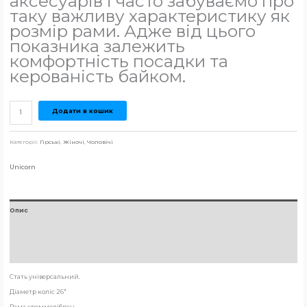
аксесуарів і часто забуваємо про
таку важливу характеристику як
розмір рами. Адже від цього
показника залежить
комфортність посадки та
керованість байком.
Додати в кошик
Категорії:
Гірські
,
Жіночі
,
Чоловічі
Unicorn
Опис
Brand
Відгуки (0)
Стать універсальний.
Діаметр коліс 26″
Рама хроммолібден.