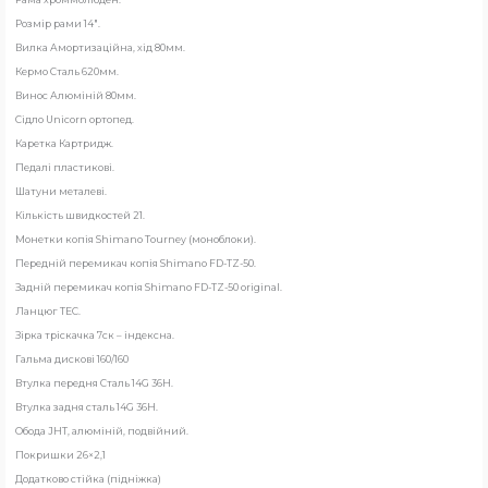
Розмір рами 14″.
Вилка Амортизаційна, хід 80мм.
Кермо Сталь 620мм.
Винос Алюміній 80мм.
Сідло Unicorn ортопед.
Каретка Картридж.
Педалі пластикові.
Шатуни металеві.
Кількість швидкостей 21.
Монетки копія Shimano Tourney (моноблоки).
Передній перемикач копія Shimano FD-TZ-50.
Задній перемикач копія Shimano FD-TZ-50 original.
Ланцюг ТЕС.
Зірка тріскачка 7ск – індексна.
Гальма дискові 160/160
Втулка передня Сталь 14G 36H.
Втулка задня сталь 14G 36H.
Обода JHT, алюміній, подвійний.
Покришки 26×2,1
Додатково стійка (підніжка)