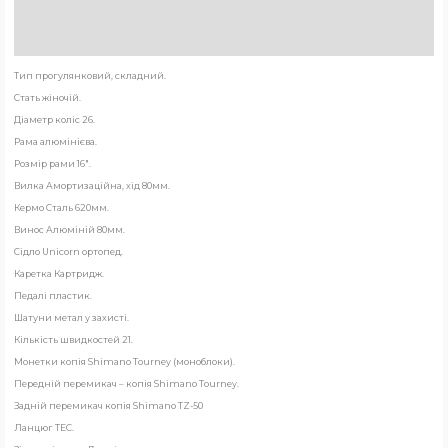
Brand
Відгуки (0)
Тип прогулянковий, складний.
Стать жіночій.
Діаметр коліс 26.
Рама алюмінієва.
Розмір рами 16″.
Вилка Амортизаційна, хід 80мм.
Кермо Сталь 620мм.
Винос Алюміній 80мм.
Сідло Unicorn ортопед.
Каретка Картридж.
Педалі пластик.
Шатуни метал у захисті.
Кількість швидкостей 21.
Монетки копія Shimano Tourney (моноблоки).
Передній перемикач – копія Shimano Tourney.
Задній перемикач копія Shimano TZ-50
Ланцюг ТЕС.