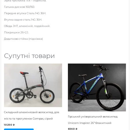
Зірка тріскачка 7ск – індексна.
Гальма дискові 160/160.
Передня втулка Сталь 14G 36H.
Втулка задня сталь 14G 36H.
Обода JHT, алюміній, подвійний.
Покришки 26×2,1.
Додатково стійка (підніжка)
Супутні товари
Складний алюмінієвий велосипед, для
Гірський універсальний велосипед
міста та прогулянок Compas, сірий
Unicorn Inspirer 26″ блакитний
10250
₴
6560
₴