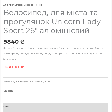
Для прогулянок
,
Дорожні
,
Жіночі
Велосипед, для міста та
прогулянок Unicorn Lady
Sport 26″ алюмінієвий
9840
₴
Жіночий велосипед Gloria – це велосипед, який має певні конструктивні особливості
рами, зручну посадку і м’яке сидіння, для комфортної їзди, як по асфальту так і по
бездоріжью
Немає в наявності
Категорії:
Для прогулянок
,
Дорожні
,
Жіночі
Unicorn
Опис