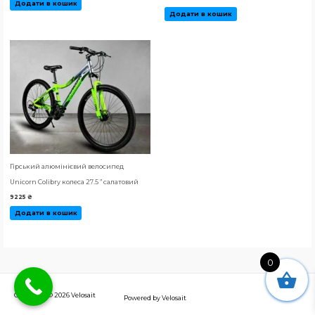
Додати в кошик
Додати в кошик
Гірський алюмінієвий велосипед
Unicorn Colibry колеса 27.5 ” салатовий
9225
₴
Додати в кошик
0
Copyright © 2026
Velosait
Powered by
Velosait