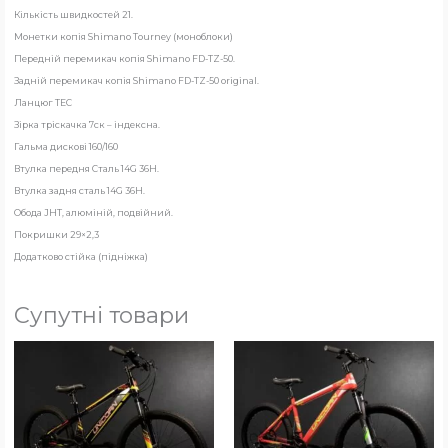
Кількість швидкостей 21.
Монетки копія Shimano Tourney (моноблоки)
Передній перемикач копія Shimano FD-TZ-50.
Задній перемикач копія Shimano FD-TZ-50 original.
Ланцюг ТЕС
Зірка тріскачка 7ск – індексна.
Гальма дискові 160/160
Втулка передня Сталь 14G 36H.
Втулка задня сталь 14G 36H.
Обода JHT, алюміній, подвійний.
Покришки 29×2,3
Додатково стійка (підніжка)
Супутні товари