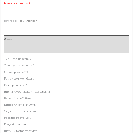
Немає в наявності
Категорії:
Гірські
,
Чоловічі
Опис
Відгуки (0)
Тип Позашляховий.
Стать універсальний.
Діаметр коліс 29″.
Рама хром-молібден.
Розмір рами 20″
Вилка Амортизаційна, хід 80мм.
Кермо Сталь 700мм.
Винос Алюміній 80мм.
Сідло Unicorn ортопед.
Каретка Картридж.
Педалі пластик.
Шатуни метал у захисті.