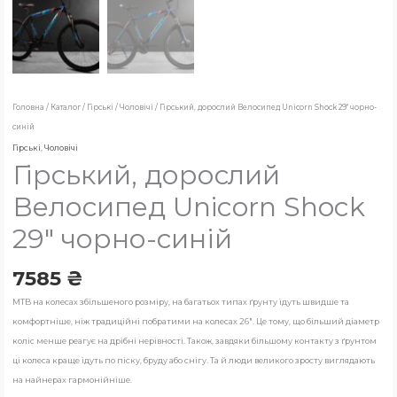
Головна
/
Каталог
/
Гірські
/
Чоловічі
/ Гірський, дорослий Велосипед Unicorn Shock 29″ чорно-
синій
Гірські
,
Чоловічі
Гірський, дорослий
Велосипед Unicorn Shock
29″ чорно-синій
7585
₴
MTB на колесах збільшеного розміру, на багатьох типах ґрунту їдуть швидше та
комфортніше, ніж традиційні побратими на колесах 26″. Це тому, що більший діаметр
коліс менше реагує на дрібні нерівності. Також, завдяки більшому контакту з ґрунтом
ці колеса краще їдуть по піску, бруду або снігу. Та й люди великого зросту виглядають
на найнерах гармонійніше.