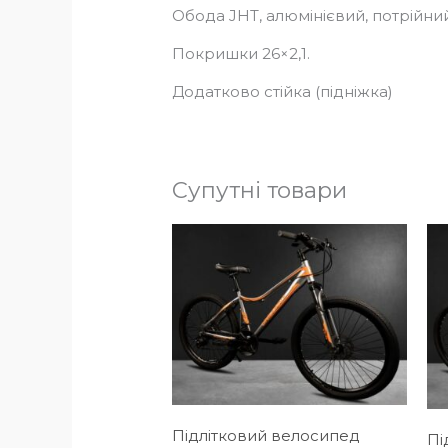
Обода JHT, алюмінієвий, потрійний
Покришки 26×2,1.
Додатково стійка (підніжка)
Супутні товари
Підлітковий велосипед
Пі