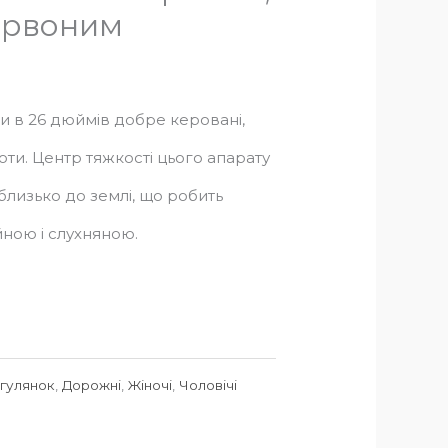
ервоним
 в 26 дюймів добре керовані,
оти. Центр тяжкості цього апарату
лизько до землі, що робить
ною і слухняною.
гулянок
,
Дорожні
,
Жіночі
,
Чоловічі