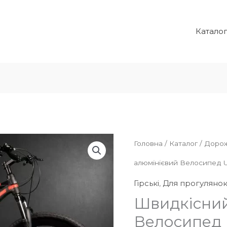
Катало
Головна
/
Каталог
/
Дорож
алюмінієвий Велосипед U
Гірські
,
Для прогуляно
Швидкісний
Велосипед U