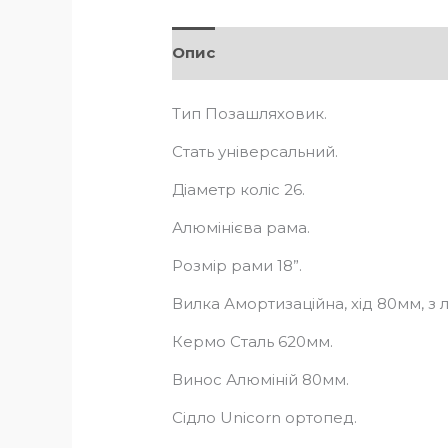
Опис
Відгуки (0)
Тип Позашляховик.
Стать універсальний.
Діаметр коліс 26.
Алюмінієва рама.
Розмір рами 18”.
Вилка Амортизаційна, хід 80мм, з 
Кермо Сталь 620мм.
Винос Алюміній 80мм.
Сідло Unicorn ортопед.