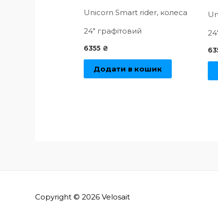
Unicorn Smart rider, колеса
Un
24″ графітовий
24
6355
₴
63
Додати в кошик
Copyright © 2026
Velosait