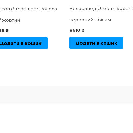
Велосипед Unicorn Super 2
icorn Smart rider, колеса
червоний з білим
″ жовтий
8610
₴
55
₴
Додати в кошик
Додати в кошик