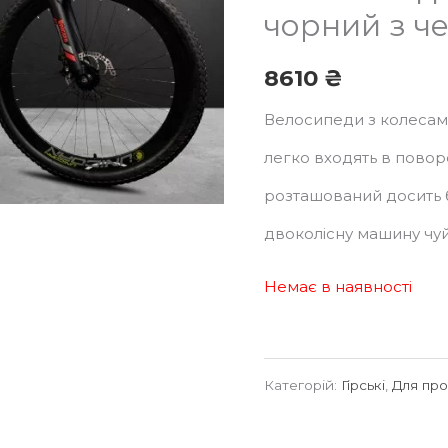
чорний з ч
8610
₴
Велосипеди з колесами
легко входять в повор
розташований досить б
двоколісну машину чуй
Немає в наявності
Категорій:
Гірські
,
Для про