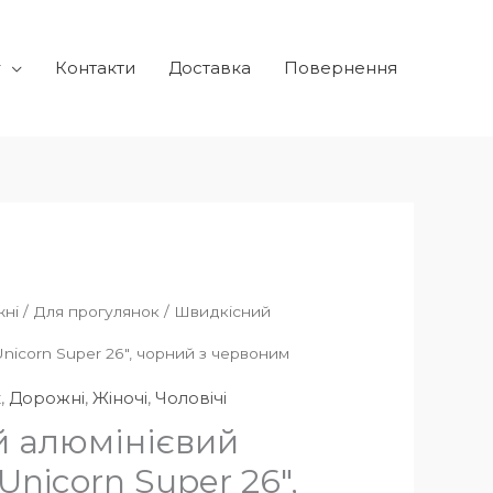
г
Контакти
Доставка
Повернення
ні
/
Для прогулянок
/ Швидкісний
nicorn Super 26″, чорний з червоним
к
,
Дорожні
,
Жіночі
,
Чоловічі
 алюмінієвий
nicorn Super 26″,