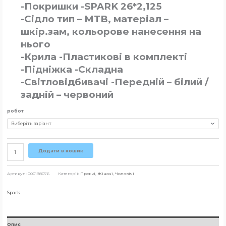
-Покришки -SPARK 26*2,125
-Сідло тип – MTB, матеріал –
шкір.зам, кольорове нанесення на
нього
-Крила -Пластикові в комплекті
-Підніжка -Складна
-Світловідбивачі -Передній – білий /
задній – червоний
робот
Додати в кошик
Артикул:
000198076
Категорії:
Гірські
,
Жіночі
,
Чоловічі
Spark
Опис