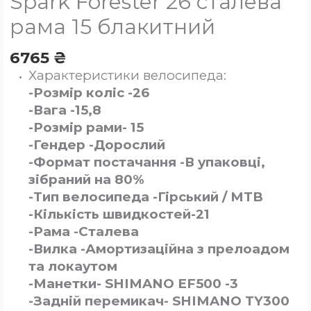
Spark Forester 26 сталева
рама 15 блакитний
6765
₴
Характеристики велосипеда:
-Розмір коліс -26
-Вага -15,8
-Розмір рами- 15
-Гендер -Дорослий
-Формат постачання -В упаковці,
зібраний на 80%
-Тип велосипеда -Гірський / MTB
-Кількість швидкостей-21
-Рама -Сталева
-Вилка -Амортизаційна з прелоадом
та локаутом
-Манетки- SHIMANO EF500 -3
-Задній перемикач- SHIMANO TY300