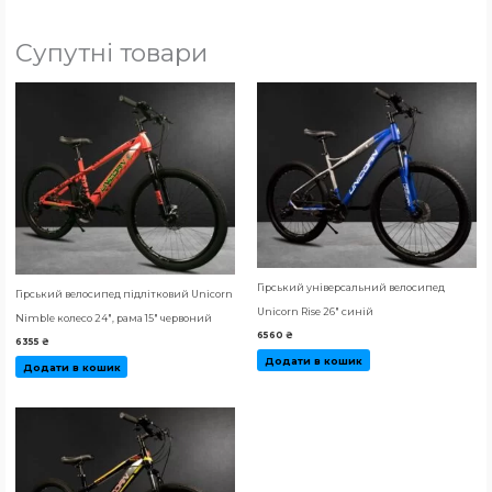
Супутні товари
Гірський універсальний велосипед
Гірський велосипед підлітковий Unicorn
Unicorn Rise 26″ синій
Nimble колесо 24″, рама 15″ червоний
6560
₴
6355
₴
Додати в кошик
Додати в кошик