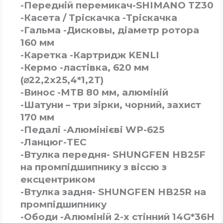
-Передній перемикач-SHIMANO TZ30
-Касета / Тріскачка -Тріскачка
-Гальма -Дисковы, діаметр ротора
160 мм
-Каретка -Картридж KENLI
-Кермо -ластівка, 620 мм
(⌀22,2х25,4*1,2Т)
-Винос -МТВ 80 мм, алюміній
-Шатуни – три зірки, чорний, захист
170 мм
-Педалі -Алюмінієві WP-625
-Ланцюг-ТЕС
-Втулка передня- SHUNGFEN HB25F
на промпідшипнику з віссю з
ексцентриком
-Втулка задня- SHUNGFEN HB25R на
промпідшипнику
-Ободи -Алюміній 2-х стінний 14G*36H