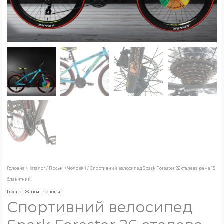
Головна
/
Каталог
/
Гірські
/
Чоловічі
/ Спортивний велосипед Spark Forester 26 сталева рама 15
блакитний
Гірські
,
Жіночі
,
Чоловічі
Спортивний велосипед